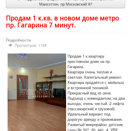
Манхэттен, пр.Московский 97
Продам 1 к.кв. в новом доме метро
пр. Гагарина 7 минут.
Подробности
Просмотров: 1168
Продам 1 к.квартиру
престижном доме на пр.
Гагарина.
Квартира очень теплая и
светлая. Капитальный ремонт.
Квартира продаётся с мебелью
и встроенной техникой.
Прекрасный вид из окна.
Подъезд с комендантом, на два
выхода, очень чистый. 2 лифта
(пассажирский и грузовой).
Идеальный вариант под
дорогую аренду и проживания.
Развитый микрорайон: детские
сады № 337, 50, 441, 4, УВК