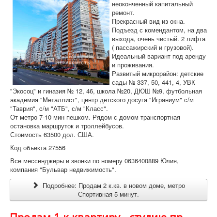
неоконченный капитальный
ремонт.
Прекрасный вид из окна.
Подъезд с комендантом, на два
выхода, очень чистый. 2 лифта
( пассажирский и грузовой).
Идеальный вариант под аренду
и проживания.
Развитый микрорайон: детские
сады № 337, 50, 441, 4, УВК
"Экосоц" и гиназия № 12, 46, школа №20, ДЮШ №9, футбольная
академия "Металлист", центр детского досуга "Играниум" с/м
"Таврия", c/м "АТБ", с/м "Класс".
От метро 7-10 мин пешком. Рядом с домом транспортная
остановка маршруток и троллейбусов.
Стоимость 63500 дол. США.
Код объекта 27556
Все мессенджеры и звонки по номеру 0636400889 Юлия,
компания "Бульвар недвижимость".
Подробнее: Продам 2 к.кв. в новом доме, метро
Спортивная 5 минут.