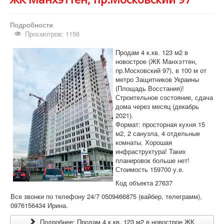
Подробности
Просмотров: 1156
Продам 4 к.кв. 123 м2 в
новострое (ЖК Манхэттен,
пр.Московский 97), в 100 м от
метро Защитников Украины
(Площадь Восстания)!
Строительное состояние, сдача
дома через месяц (декабрь
2021).
Формат: просторная кухня 15
м2, 2 санузла, 4 отдельные
комнаты. Хорошая
инфраструктура! Таких
планировок больше нет!
Стоимость 159700 у.е.
Код объекта 27637
Все звонки по телефону 24/7 0509466875 (вайбер, телеграмм),
0976156434 Ирина.
Подробнее: Продам 4 к.кв. 123 м2 в новострое ЖК