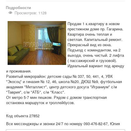
Подробности
Просмотров: 1128
Продам 1 к.квартиру в новом
престижном доме пр. Гагарина.
Квартира очень теплая и
светлая. Капитальный ремонт.
Прекрасный вид из окна.
Подъезд с комендантом, на 2
выхода, очень чистый. 2 лифта
( пассажирский и грузовой).
Идеальный вариант под аренду
и проживания.
Развитый микрорайон: детские сады № 337, 50, 441, 4, УВК
"Экосоц" и гиназия № 12, 46, школа №20, ДЮШ №9, футбольная
академия "Металлист", центр детского досуга "Играниум" с/м
"Таврия", c/м "АТБ", с/м "Класс".
От метро 5-7 мин пешком. Рядом с домом транспортная
остановка маршруток и троллейбусов.
Код объекта 27852
Все мессенджеры и звонки 24/7 по номеру 093-476-82-67, Юлия