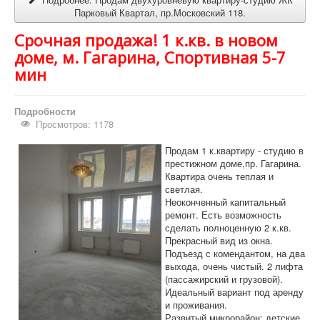
Парковый Квартал, пр.Московский 118.
Срочная продажа! 1 к.кв. в новом
доме, м. Гагарина, Спортивная 5-7
мин
Подробности
Просмотров: 1178
Продам 1 к.квартиру - студию в
престижном доме,пр. Гагарина.
Квартира очень теплая и
светлая.
Неоконченный капитальный
ремонт. Есть возможность
сделать полноценную 2 к.кв.
Прекрасный вид из окна.
Подъезд с комендантом, на два
выхода, очень чистый. 2 лифта
(пассажирский и грузовой).
Идеальный вариант под аренду
и проживания.
Развитый микрорайон: детские