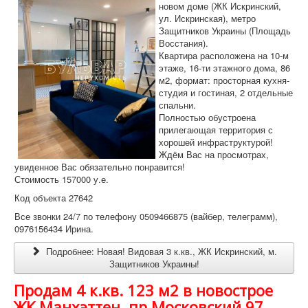
новом доме (ЖК Искринский,
ул. Искринская), метро
Защитников Украины (Площадь
Восстания).
Квартира расположена на 10-м
этаже, 16-ти этажного дома, 86
м2, формат: просторная кухня-
студия и гостиная, 2 отдельные
спальни.
Полностью обустроена
прилегающая территория с
хорошей инфраструктурой!
Ждём Вас на просмотрах,
увиденное Вас обязательно понравится!
Стоимость 157000 у.е.
Код объекта 27642
Все звонки 24/7 по телефону 0509466875 (вайбер, телеграмм),
0976156434 Ирина.
Подробнее: Новая! Видовая 3 к.кв., ЖК Искринский, м.
Защитников Украины!
Продам 4 к.кв. 123 м2 в новострое
ЖК Манхэттен, пр.Московский 97