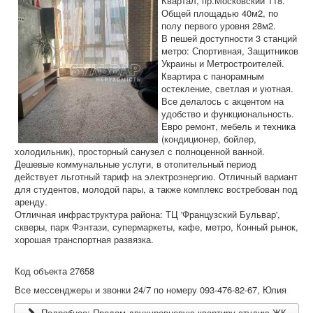
Квартал, пр.Московский 118.
Общей площадью 40м2, по
полу первого уровня 28м2.
В пешей доступности 3 станций
метро: Спортивная, Защитников
Украины и Метростроителей.
Квартира с панорамным
остекление, светлая и уютная.
Все делалось с акцентом на
удобство и функциональность.
Евро ремонт, мебель и техника
(кондиционер, бойлер,
холодильник), просторный санузел с полноценной ванной.
Дешевые коммунальные услуги, в отопительный период
действует льготный тариф на электроэнергию. Отличный вариант
для студентов, молодой пары, а также комплекс востребован под
аренду.
Отличная инфраструктура района: ТЦ 'Французский Бульвар',
скверы, парк Фэнтази, супермаркеты, кафе, метро, Конный рынок,
хорошая транспортная развязка.
Код объекта 27658
Все мессенджеры и звонки 24/7 по номеру 093-476-82-67, Юлия
Подробнее: Продам двухуровневую квартиру-студию ЖК