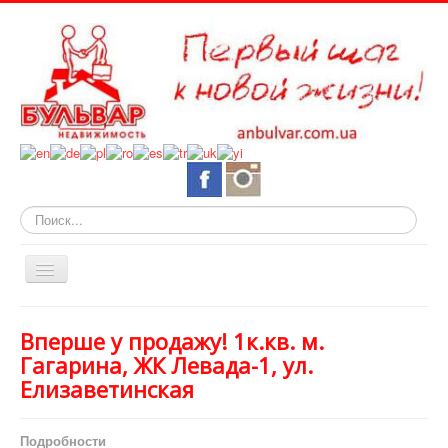
Искать...
Включить/
выключить
навигацию
О нас
Вперше у продажу! 1к.кв. м.
Горящие объекты
Гагарина, ЖК Левада-1, ул.
Елизаветинская
Новостройки
Квартиры
Подробности