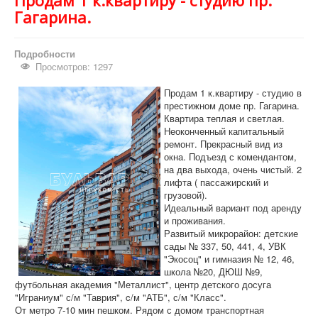
Продам 1 к.квартиру - студию пр.
Гагарина.
Подробности
Просмотров: 1297
Продам 1 к.квартиру - студию в
престижном доме пр. Гагарина.
Квартира теплая и светлая.
Неоконченный капитальный
ремонт. Прекрасный вид из
окна. Подъезд с комендантом,
на два выхода, очень чистый. 2
лифта ( пассажирский и
грузовой).
Идеальный вариант под аренду
и проживания.
Развитый микрорайон: детские
сады № 337, 50, 441, 4, УВК
"Экосоц" и гимназия № 12, 46,
школа №20, ДЮШ №9,
футбольная академия "Металлист", центр детского досуга
"Играниум" с/м "Таврия", c/м "АТБ", с/м "Класс".
От метро 7-10 мин пешком. Рядом с домом транспортная