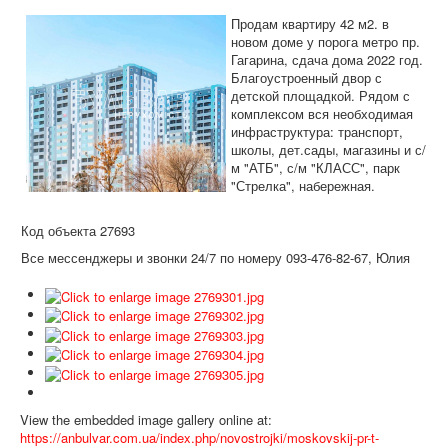
Дома и участки
Продам квартиру 42 м2. в
Коммерческая
новом доме у порога метро пр.
Гагарина, сдача дома 2022 год.
Аренда
Благоустроенный двор с
детской площадкой. Рядом с
Информация
комплексом вся необходимая
инфраструктура: транспорт,
Дополнительные услуги
школы, дет.сады, магазины и с/
м "АТБ", с/м "КЛАСС", парк
Вакансии
"Стрелка", набережная.
Код объекта 27693
Все мессенджеры и звонки 24/7 по номеру 093-476-82-67, Юлия
View the embedded image gallery online at:
https://anbulvar.com.ua/index.php/novostrojki/moskovskij-pr-t-