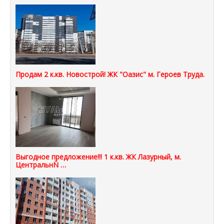
Продам 2 к.кв. Новострой! ЖК "Оазис" м. Героев Труда.
Выгодное предложение!!! 1 к.кв. ЖК Лазурный, м.
ЦентральнÑ …