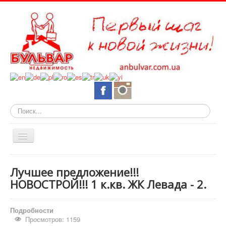
Искать...
Включить/
выключить
навигацию
О нас
Лучшее предложение!!!
Горящие объекты
НОВОСТРОЙ!!! 1 к.кв. ЖК Левада - 2.
Новостройки
Подробности
Квартиры
Просмотров: 1159