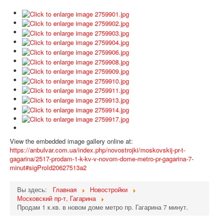
View the embedded image gallery online at:
https://anbulvar.com.ua/index.php/novostrojki/moskovskij-pr-t-
gagarina/2517-prodam-1-k-kv-v-novom-dome-metro-pr-gagarina-7-
minut#sigProId20627513a2
Вы здесь:
Главная
Новостройки
Московский пр-т, Гагарина
Продам 1 к.кв. в новом доме метро пр. Гагарина 7 минут.