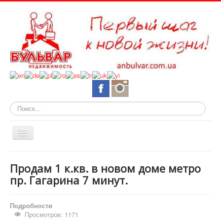
Искать...
Включить/
выключить
навигацию
О нас
Продам 1 к.кв. в новом доме метро
Горящие объекты
пр. Гагарина 7 минут.
Новостройки
Подробности
Квартиры
Просмотров: 1171