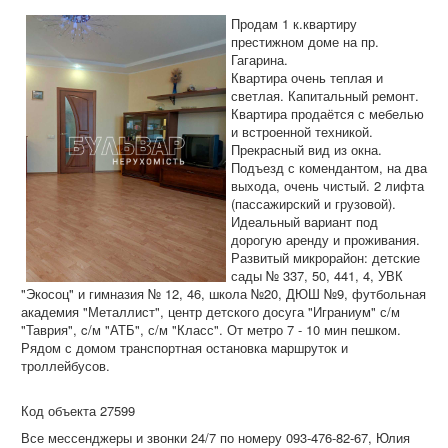
Дома и участки
Продам 1 к.квартиру
Коммерческая
престижном доме на пр.
Гагарина.
Аренда
Квартира очень теплая и
светлая. Капитальный ремонт.
Информация
Квартира продаётся с мебелью
и встроенной техникой.
Дополнительные услуги
Прекрасный вид из окна.
Подъезд с комендантом, на два
Вакансии
выхода, очень чистый. 2 лифта
(пассажирский и грузовой).
Идеальный вариант под
дорогую аренду и проживания.
Развитый микрорайон: детские
сады № 337, 50, 441, 4, УВК
"Экосоц" и гимназия № 12, 46, школа №20, ДЮШ №9, футбольная
академия "Металлист", центр детского досуга "Играниум" с/м
"Таврия", c/м "АТБ", с/м "Класс". От метро 7 - 10 мин пешком.
Рядом с домом транспортная остановка маршруток и
троллейбусов.
Код объекта 27599
Все мессенджеры и звонки 24/7 по номеру 093-476-82-67, Юлия