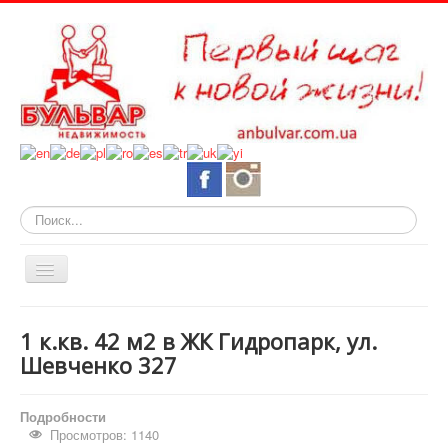
Искать...
Включить/
выключить
навигацию
О нас
1 к.кв. 42 м2 в ЖК Гидропарк, ул.
Горящие объекты
Шевченко 327
Новостройки
Подробности
Квартиры
Просмотров: 1140