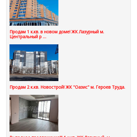
Продам 1 к.кв. в новом доме! ЖК Лазурный м.
Центральный р …
Продам 2 к.кв. Новострой! ЖК "Оазис" м. Героев Труда.