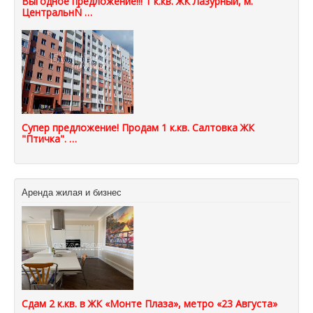
Выгодное предложение!!! 1 к.кв. ЖК Лазурный, м.
ЦентральнÑ …
Супер предложение! Продам 1 к.кв. Салтовка ЖК
"Птичка". …
Аренда жилая и бизнес
Сдам 2 к.кв. в ЖК «Монте Плаза», метро «23 Августа»