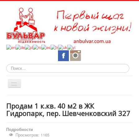
Искать...
Включить/
выключить
навигацию
О нас
Продам 1 к.кв. 40 м2 в ЖК
Горящие объекты
Гидропарк, пер. Шевченковский 327
Новостройки
Подробности
Квартиры
Просмотров: 1165