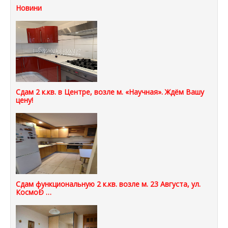
Новини
Сдам 2 к.кв. в Центре, возле м. «Научная». Ждём Вашу
цену!
Сдам функциональную 2 к.кв. возле м. 23 Августа, ул.
КосмоÐ …