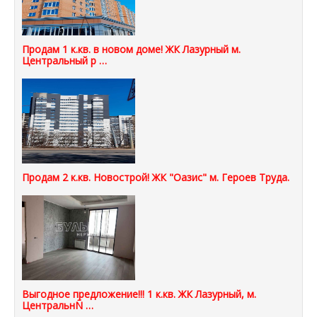
Продам 1 к.кв. в новом доме! ЖК Лазурный м.
Центральный р …
Продам 2 к.кв. Новострой! ЖК "Оазис" м. Героев Труда.
Выгодное предложение!!! 1 к.кв. ЖК Лазурный, м.
ЦентральнÑ …