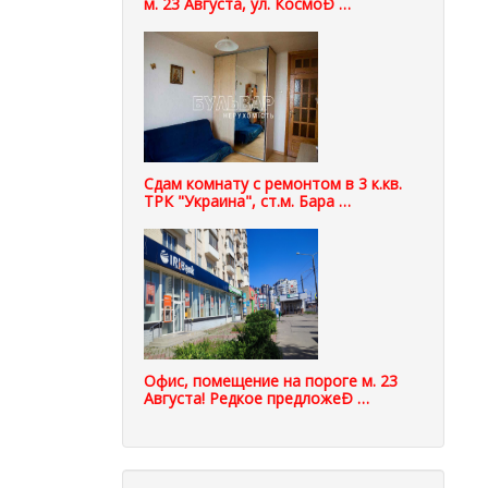
м. 23 Августа, ул. КосмоÐ …
Сдам комнату с ремонтом в 3 к.кв.
ТРК "Украина", ст.м. Бара …
Офис, помещение на пороге м. 23
Августа! Редкое предложеÐ …