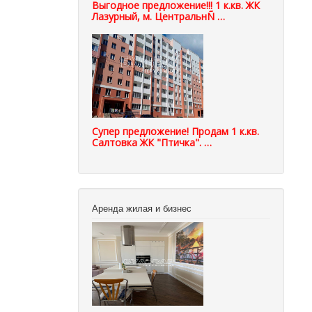
Выгодное предложение!!! 1 к.кв. ЖК
Лазурный, м. ЦентральнÑ …
Супер предложение! Продам 1 к.кв.
Салтовка ЖК "Птичка". …
Аренда жилая и бизнес