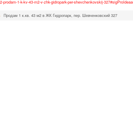
582-prodam-1-k-kv-43-m2-v-zhk-gidropark-per-shevchenkovskij-327#sigProIdea
Продам 1 к.кв. 43 м2 в ЖК Гидропарк, пер. Шевченковский 327