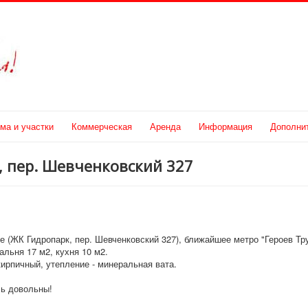
ма и участки
Коммерческая
Аренда
Информация
Дополни
к, пер. Шевченковский 327
ое (ЖК Гидропарк, пер. Шевченковский 327), ближайшее метро "Героев Тр
льня 17 м2, кухня 10 м2.
кирпичный, утепление - минеральная вата.
сь довольны!