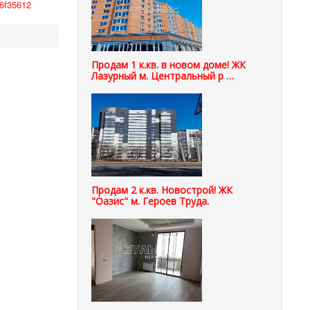
a6f35612
Продам 1 к.кв. в новом доме! ЖК
Лазурный м. Центральный р …
Продам 2 к.кв. Новострой! ЖК
"Оазис" м. Героев Труда.