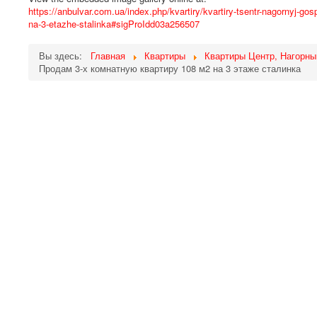
https://anbulvar.com.ua/index.php/kvartiry/kvartiry-tsentr-nagornyj-g
na-3-etazhe-stalinka#sigProIdd03a256507
Вы здесь:
Главная
Квартиры
Квартиры Центр, Нагорны
Продам 3-х комнатную квартиру 108 м2 на 3 этаже сталинка