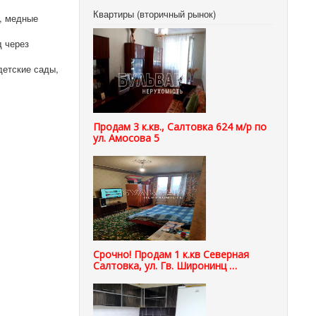
Квартиры (вторичный рынок)
, медные
д через
детские сады,
Продам 3 к.кв., Салтовка 624 м/р по
ул. Амосова 5
Срочно! Продам 1 к.кв Северная
Салтовка, ул. Гв. Широнинц …