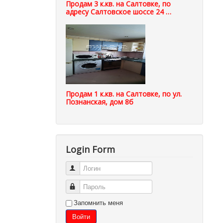
Продам 3 к.кв. на Салтовке, по
адресу Салтовское шоссе 24 …
Продам 1 к.кв. на Салтовке, по ул.
Познанская, дом 8б
Login Form
Логин
Пароль
Запомнить меня
Войти