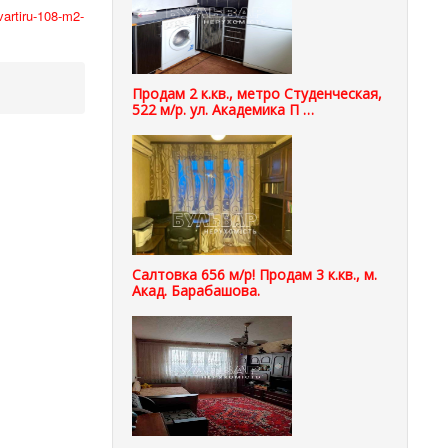
vartiru-108-m2-
Продам 2 к.кв., метро Студенческая,
522 м/р. ул. Академика П …
Салтовка 656 м/р! Продам 3 к.кв., м.
Акад. Барабашова.