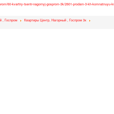
osprom/60-kvartiry-tsentr-nagornyj-gosprom-3k/2601-prodam-3-kh-komnatnuyu-k
й , Госпром
Квартиры Центр, Нагорный , Госпром 3к