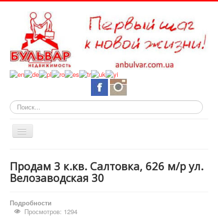
Искать...
Включить/
выключить
навигацию
О нас
Продам 3 к.кв. Салтовка, 626 м/р ул.
Горящие объекты
Велозаводская 30
Новостройки
Подробности
Квартиры
Просмотров: 1294