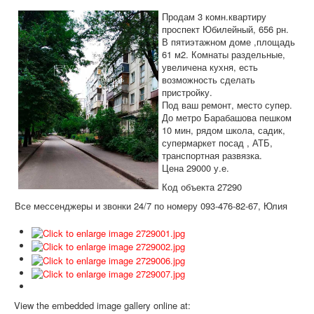
Дома и участки
Продам 3 комн.квартиру
Коммерческая
проспект Юбилейный, 656 рн.
В пятиэтажном доме ,площадь
Аренда
61 м2. Комнаты раздельные,
увеличена кухня, есть
Информация
возможность сделать
пристройку.
Дополнительные услуги
Под ваш ремонт, место супер.
До метро Барабашова пешком
Вакансии
10 мин, рядом школа, садик,
супермаркет посад , АТБ,
транспортная развязка.
Цена 29000 у.е.
Код объекта 27290
Все мессенджеры и звонки 24/7 по номеру 093-476-82-67, Юлия
View the embedded image gallery online at: