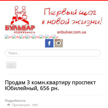
Искать...
Включить/
выключить
навигацию
О нас
Продам 3 комн.квартиру проспект
Горящие объекты
Юбилейный, 656 рн.
Новостройки
Подробности
Квартиры
Просмотров: 1291