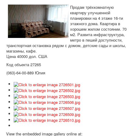
Дома и участки
Продам трёхкомнатную
Коммерческая
квартиру улучшенной
планировки на 4 этаже 16-ти
Аренда
этажного дома. Квартира в
хорошем жилом состоянии. 70
Информация
м2. Развита инфраструктура,
метро в пешей доступности,
Дополнительные услуги
транспортная остановка рядом с домом, детские сады и школы,
магазины, кафе.
Вакансии
Цена 40000 дол. США
Код объекта 27265
(063)-64-00-889 Юлия
View the embedded image gallery online at: