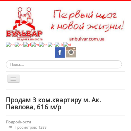
Искать...
Включить/
выключить
навигацию
О нас
Продам 3 ком.квартиру м. Ак.
Горящие объекты
Павлова, 616 м/р
Новостройки
Подробности
Квартиры
Просмотров: 1283