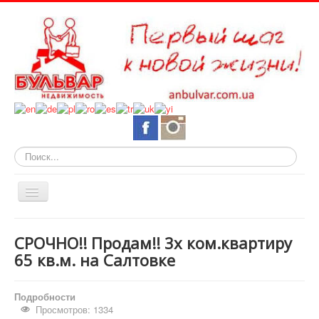
Искать...
Включить/
выключить
навигацию
О нас
СРОЧНО!! Продам!! 3х ком.квартиру
Горящие объекты
65 кв.м. на Салтовке
Новостройки
Подробности
Квартиры
Просмотров: 1334