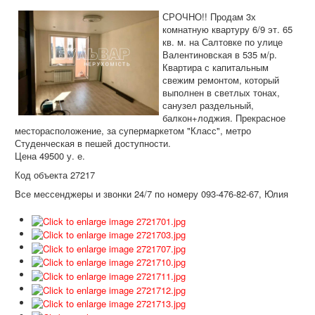
Дома и участки
СРОЧНО!! Продам 3х
Коммерческая
комнатную квартуру 6/9 эт. 65
кв. м. на Салтовке по улице
Аренда
Валентиновская в 535 м/р.
Квартира с капитальным
Информация
свежим ремонтом, который
выполнен в светлых тонах,
Дополнительные услуги
санузел раздельный,
балкон+лоджия. Прекрасное
Вакансии
месторасположение, за супермаркетом "Класс", метро
Студенческая в пешей доступности.
Цена 49500 у. е.
Код объекта 27217
Все мессенджеры и звонки 24/7 по номеру 093-476-82-67, Юлия