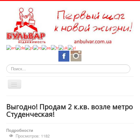
Искать...
Включить/
выключить
навигацию
О нас
Выгодно! Продам 2 к.кв. возле метро
Горящие объекты
Студенческая!
Новостройки
Подробности
Квартиры
Просмотров: 1182