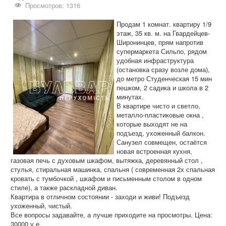
Дома и участки
Просмотров: 1316
Коммерческая
Продам 1 комнат. квартиру 1/9
этаж, 35 кв. м. на Гвардейцев-
Аренда
Широнинцев, прям напротив
супермаркета Сильпо, рядом
Информация
удобная инфраструктура
(остановка сразу возле дома),
Дополнительные услуги
до метро Студенческая 15 мин
пешком, 2 садика и школа в 2
Вакансии
минутах.
В квартире чисто и светло,
металло-пластиковые окна ,
которые выходят не на
подъезд, ухоженный балкон.
Санузел совмещен, остаётся
новая встроенная кухня,
газовая печь с духовым шкафом, вытяжка, деревянный стол ,
стулья, стиральная машинка, спальня ( современная 2х спальная
кровать с тумбочкой , шкафом и письменным столом в одном
стиле), а также раскладной диван.
Квартира в отличном состоянии - заходи и живи! Подъезд
ухоженный, чистый.
Все вопросы задавайте, а лучше приходите на просмотры. Цена:
30000 у.е.