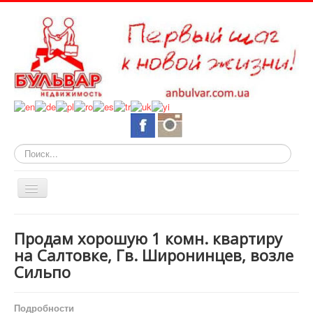
Искать...
Включить/
выключить
навигацию
О нас
Продам хорошую 1 комн. квартиру
Горящие объекты
на Салтовке, Гв. Широнинцев, возле
Сильпо
Новостройки
Квартиры
Подробности