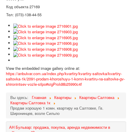
Код объекта 27169
Тел: (073)-138-44-55
View the embedded image gallery online at:
https://anbulvar.com.ua/index.php/kvartiry/kvartiry-saltovka/kvartiry-
saltovka-1k/2091-prodam-khoroshuyu-1-komn-kvartiru-na-saltovke-gv-
shironintsev-vozle-silpo#sigProId8b25990c4f
Вы здесь:
Главная
Квартиры
Квартиры Салтовка
Квартиры Салтовка 1к
Продам хорошую 1 комн. квартиру на Салтовке, Гв.
Широнинцев, возле Сильпо
АН Бульвар: продажа, покупка, аренда недвижимости в