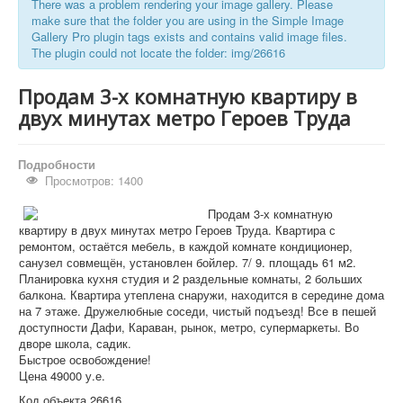
There was a problem rendering your image gallery. Please
Дома и участки
make sure that the folder you are using in the Simple Image
Коммерческая
Gallery Pro plugin tags exists and contains valid image files.
The plugin could not locate the folder: img/26616
Аренда
Продам 3-х комнатную квартиру в
Информация
двух минутах метро Героев Труда
Дополнительные услуги
Вакансии
Подробности
Просмотров: 1400
Продам 3-х комнатную
квартиру в двух минутах метро Героев Труда. Квартира с
ремонтом, остаётся мебель, в каждой комнате кондиционер,
санузел совмещён, установлен бойлер. 7/ 9. площадь 61 м2.
Планировка кухня студия и 2 раздельные комнаты, 2 больших
балкона. Квартира утеплена снаружи, находится в середине дома
на 7 этаже. Дружелюбные соседи, чистый подъезд! Все в пешей
доступности Дафи, Караван, рынок, метро, супермаркеты. Во
дворе школа, садик.
Быстрое освобождение!
Цена 49000 у.е.
Код объекта 26616