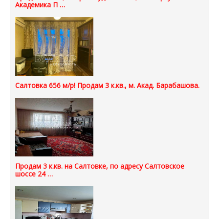
Академика П …
Салтовка 656 м/р! Продам 3 к.кв., м. Акад. Барабашова.
Продам 3 к.кв. на Салтовке, по адресу Салтовское
шоссе 24 …