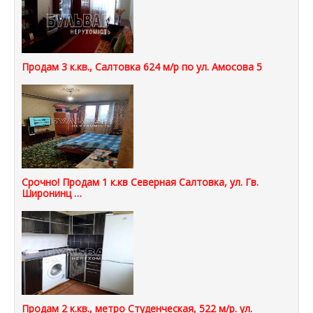
Продам 3 к.кв., Салтовка 624 м/р по ул. Амосова 5
Срочно! Продам 1 к.кв Северная Салтовка, ул. Гв.
Широнинц …
Продам 2 к.кв., метро Студенческая, 522 м/р. ул.