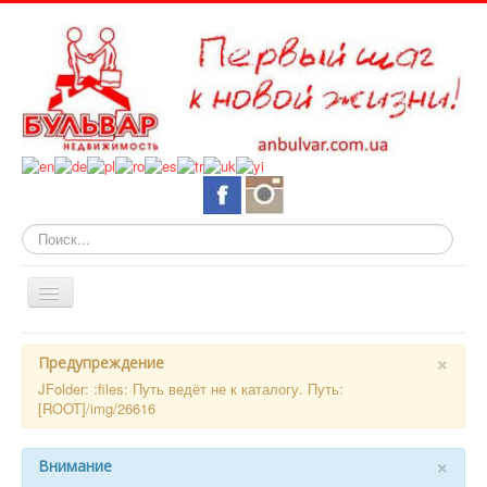
Искать...
Включить/
выключить
навигацию
О нас
×
Предупреждение
Горящие объекты
JFolder: :files: Путь ведёт не к каталогу. Путь:
[ROOT]/img/26616
Новостройки
Квартиры
×
Внимание